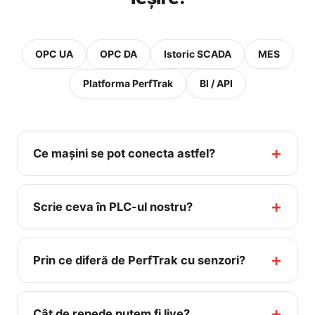
OPC UA
OPC DA
Istoric SCADA
MES
Platforma PerfTrak
BI / API
Ce mașini se pot conecta astfel?
Scrie ceva în PLC-ul nostru?
Prin ce diferă de PerfTrak cu senzori?
Cât de repede putem fi live?