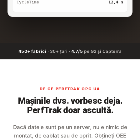
CycleTime
12,4 s
450+ fabrici
· 30+ țări ·
4.7/5
pe G2 și Capterra
DE CE PERFTRAK OPC UA
Mașinile dvs. vorbesc deja.
PerfTrak doar ascultă.
Dacă datele sunt pe un server, nu e nimic de
montat, de cablat sau de oprit. Obțineți OEE