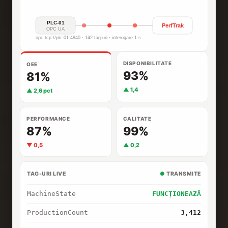
PLC-01
PerfTrak
OPC UA
opc.tcp://plc-01:4840 · 142 tag-uri · interogare 1 s
DISPONIBILITATE
OEE
93%
81%
▲ 1,4
▲ 2,6 pct
PERFORMANCE
CALITATE
87%
99%
▼ 0,5
▲ 0,2
TAG-URI LIVE
●
TRANSMITE
MachineState
FUNCȚIONEAZĂ
ProductionCount
3,412