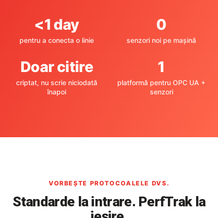
<1 day
0
pentru a conecta o linie
senzori noi pe mașină
Doar citire
1
criptat, nu scrie niciodată
platformă pentru OPC UA +
înapoi
senzori
VORBEȘTE PROTOCOALELE DVS.
Standarde la intrare. PerfTrak la
ieșire.