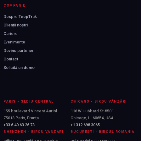
COMPANIE
Despre TeepTrak
Clienții noștri
Cariere
Evenimente
Devino partener
Contact
Solicită un demo
PARIS - SEDIU CENTRAL
CHICAGO - BIROU VÂNZĂRI
155 boulevard Vincent Auriol
116 W Hubbard St #501
75013 Paris, Franța
Chicago, IL 60654, USA
+33 6 40 63 26 73
+1 312 698 3065
SHENZHEN - BIROU VÂNZĂRI
BUCUREȘTI - BIROUL ROMÂNIA