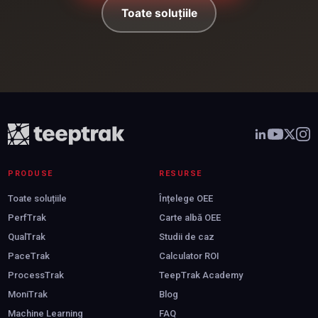
Toate soluțiile
PRODUSE
RESURSE
Toate soluțiile
Înțelege OEE
PerfTrak
Carte albă OEE
QualTrak
Studii de caz
PaceTrak
Calculator ROI
ProcessTrak
TeepTrak Academy
MoniTrak
Blog
Machine Learning
FAQ