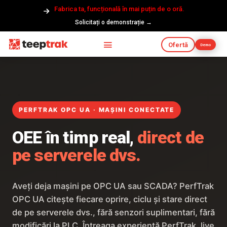
Fabrica ta, funcțională în mai puțin de o oră.
Solicitați o demonstrație →
Ofertă
Demo
PERFTRAK OPC UA · MAȘINI CONECTATE
OEE în timp real,
direct de
pe serverele dvs.
Aveți deja mașini pe OPC UA sau SCADA? PerfTrak
OPC UA citește fiecare oprire, ciclu și stare direct
de pe serverele dvs., fără senzori suplimentari, fără
modificări la PLC. Întreaga experiență PerfTrak, live